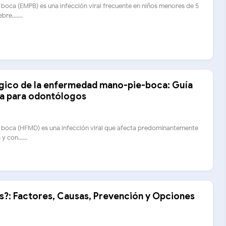
oca (EMPB) es una infección viral frecuente en niños menores de 5
re,......
ico de la enfermedad mano-pie-boca: Guía
da para odontólogos
oca (HFMD) es una infección viral que afecta predominantemente
 con......
s?: Factores, Causas, Prevención y Opciones