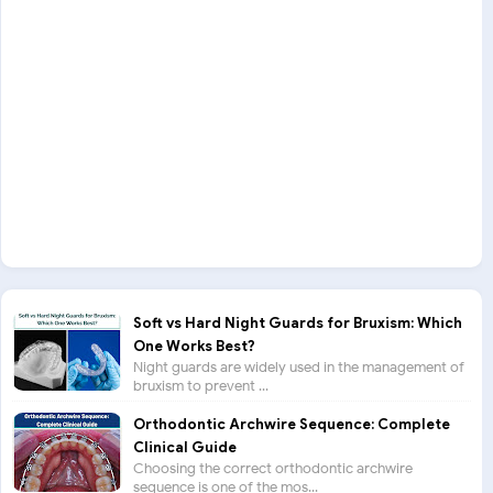
Soft vs Hard Night Guards for Bruxism: Which
One Works Best?
Night guards are widely used in the management of
bruxism to prevent ...
Orthodontic Archwire Sequence: Complete
Clinical Guide
Choosing the correct orthodontic archwire
sequence is one of the mos...