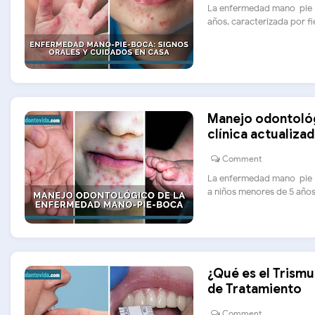
La enfermedad mano-pie-b
años, caracterizada por fieb
Manejo odontológ
clínica actualiza
Comment
La enfermedad mano-pie-b
a niños menores de 5 años y
¿Qué es el Trismu
de Tratamiento
Comment