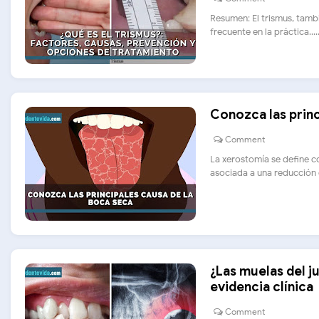
Resumen: El trismus, tamb
frecuente en la práctica.....
Conozca las princ
Comment
La xerostomía se define c
asociada a una reducción ob
¿Las muelas del j
evidencia clínica
Comment