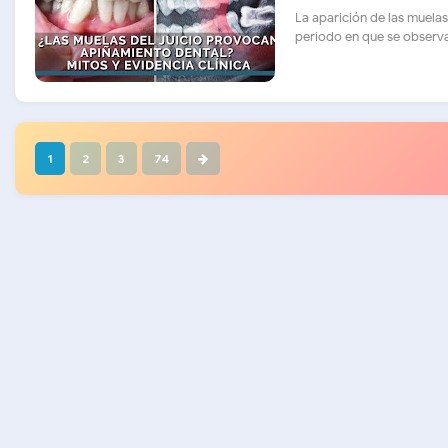
La aparición de las muelas
periodo en que se observa..
1
2
3
74