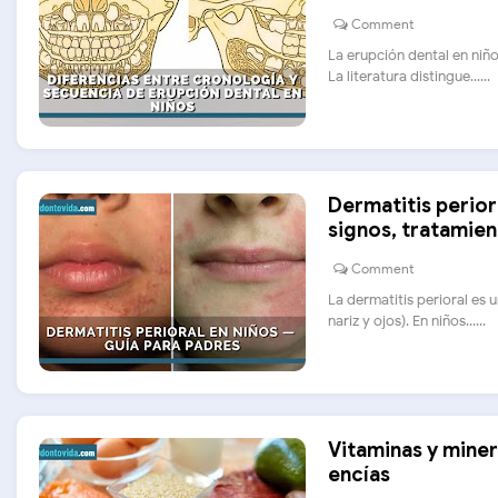
Comment
La erupción dental en niñ
La literatura distingue......
Dermatitis perior
signos, tratamien
Comment
La dermatitis perioral es 
nariz y ojos). En niños......
Vitaminas y miner
encías