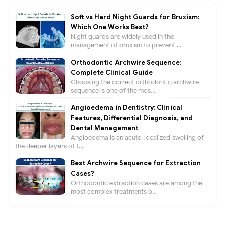
Soft vs Hard Night Guards for Bruxism:
Which One Works Best?
Night guards are widely used in the
management of bruxism to prevent ...
Orthodontic Archwire Sequence:
Complete Clinical Guide
Choosing the correct orthodontic archwire
sequence is one of the mos...
Angioedema in Dentistry: Clinical
Features, Differential Diagnosis, and
Dental Management
Angioedema is an acute, localized swelling of
the deeper layers of t...
Best Archwire Sequence for Extraction
Cases?
Orthodontic extraction cases are among the
most complex treatments b...