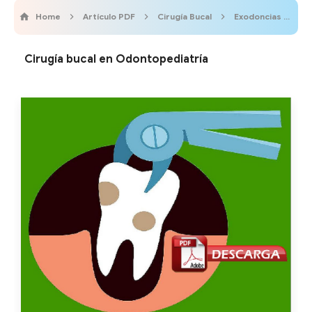
Home
Artículo PDF
Cirugía Bucal
Exodoncias
L
Cirugía bucal en Odontopediatría