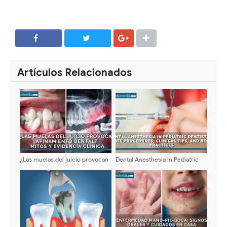
SHARE
SHARE
Artículos Relacionados
¿Las muelas del juicio provocan
Dental Anesthesia in Pediatric
apiñamiento dental? Mitos y
Dentistry: Safe Procedures,
evidencia clínica
Clinical Tips, and Best Practices