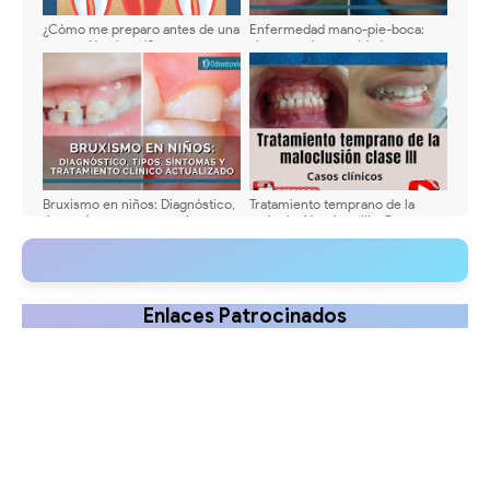
¿Cómo me preparo antes de una
Enfermedad mano-pie-boca:
extracción dental?
signos orales y cuidados en casa
Bruxismo en niños: Diagnóstico,
Tratamiento temprano de la
tipos, síntomas y tratamiento
maloclusión clase III - Casos
clínico actualizado
clínicos
Enlaces Patrocinados