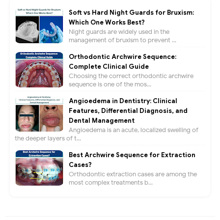
Soft vs Hard Night Guards for Bruxism:
Which One Works Best?
Night guards are widely used in the
management of bruxism to prevent ...
Orthodontic Archwire Sequence:
Complete Clinical Guide
Choosing the correct orthodontic archwire
sequence is one of the mos...
Angioedema in Dentistry: Clinical
Features, Differential Diagnosis, and
Dental Management
Angioedema is an acute, localized swelling of
the deeper layers of t...
Best Archwire Sequence for Extraction
Cases?
Orthodontic extraction cases are among the
most complex treatments b...