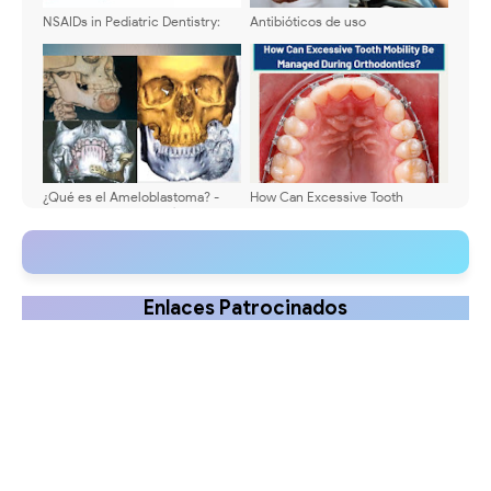
NSAIDs in Pediatric Dentistry:
Antibióticos de uso
Benefits, Risks, and Updated
odontológico en el embarazo -
Clinical Protocols
Consideraciones en su elección
¿Qué es el Ameloblastoma? -
How Can Excessive Tooth
Diagnóstico, características,
Mobility Be Managed During
tratamiento y caso clínico
Orthodontics?
pediátrico
Enlaces Patrocinados