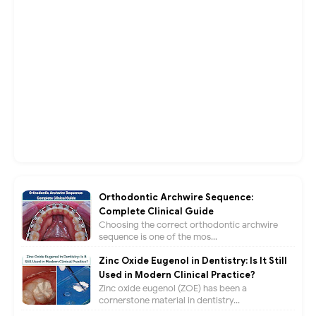
Orthodontic Archwire Sequence:
Complete Clinical Guide
Choosing the correct orthodontic archwire
sequence is one of the mos...
Zinc Oxide Eugenol in Dentistry: Is It Still
Used in Modern Clinical Practice?
Zinc oxide eugenol (ZOE) has been a
cornerstone material in dentistry...