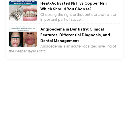
Heat-Activated NiTi vs Copper NiTi:
Which Should You Choose?
Choosing the right orthodontic archwire is an
important part of succe...
Angioedema in Dentistry: Clinical
Features, Differential Diagnosis, and
Dental Management
Angioedema is an acute, localized swelling of
the deeper layers of t...