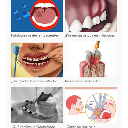
Patologías orales en pacientes
¡Presencia de pus en infección
pediátricos - Webinar
dental! Todo lo que debes saber
¿Sangrado de encías? Mucho
Resolviendo mitos del
cuidado con su salud bucal
tratamiento de endodoncia
¿Qué realiza un Odontólogo
¿Cómo se realiza la