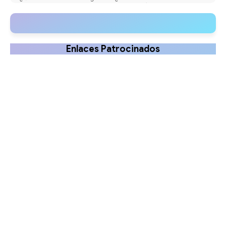
Forense?
bichectomía? - Video animado
Enlaces Patrocinados