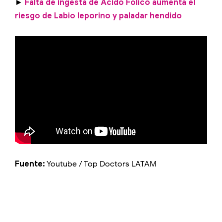
►
Falta de ingesta de Ácido Fólico aumenta el
riesgo de Labio leporino y paladar hendido
Fuente:
Youtube / Top Doctors LATAM