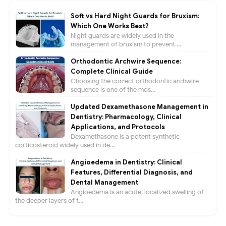
Soft vs Hard Night Guards for Bruxism:
Which One Works Best?
Night guards are widely used in the
management of bruxism to prevent ...
Orthodontic Archwire Sequence:
Complete Clinical Guide
Choosing the correct orthodontic archwire
sequence is one of the mos...
Updated Dexamethasone Management in
Dentistry: Pharmacology, Clinical
Applications, and Protocols
Dexamethasone is a potent synthetic
corticosteroid widely used in de...
Angioedema in Dentistry: Clinical
Features, Differential Diagnosis, and
Dental Management
Angioedema is an acute, localized swelling of
the deeper layers of t...