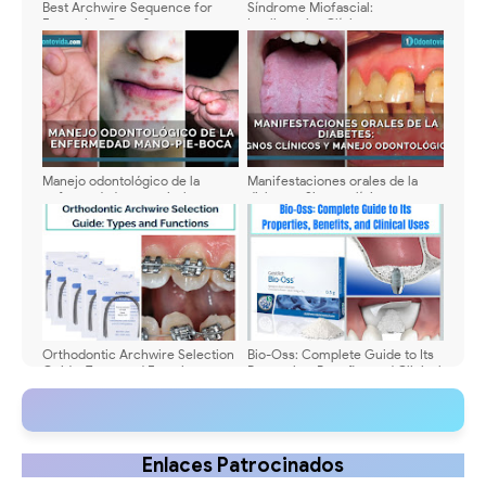
Best Archwire Sequence for
Síndrome Miofascial:
Extraction Cases?
Implicancias Clínicas y
Relevancia en la Práctica
Odontológica
Manejo odontológico de la
Manifestaciones orales de la
enfermedad mano-pie-boca:
diabetes: Signos clínicos y
Guía clínica actualizada para
manejo odontológico
odontólogos
Orthodontic Archwire Selection
Bio-Oss: Complete Guide to Its
Guide: Types and Functions
Properties, Benefits, and Clinical
Uses
Enlaces Patrocinados