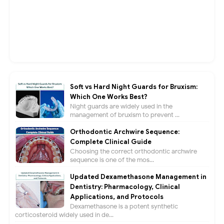
Soft vs Hard Night Guards for Bruxism:
Which One Works Best?
Night guards are widely used in the
management of bruxism to prevent ...
Orthodontic Archwire Sequence:
Complete Clinical Guide
Choosing the correct orthodontic archwire
sequence is one of the mos...
Updated Dexamethasone Management in
Dentistry: Pharmacology, Clinical
Applications, and Protocols
Dexamethasone is a potent synthetic
corticosteroid widely used in de...