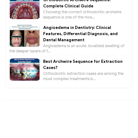
Complete Clinical Guide
Choosing the correct orthodontic archwire
sequence is one of the mos...
Angioedema in Dentistry: Clinical
Features, Differential Diagnosis, and
Dental Management
Angioedema is an acute, localized swelling of
the deeper layers of t...
Best Archwire Sequence for Extraction
Cases?
Orthodontic extraction cases are among the
most complex treatments b...