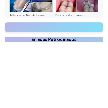
Adhesive vs Non-Adhesive
Pericoronitis: Causes,
Dental Cements: Key
Symptoms & Step-by-Step
Differences
Treatment
Enlaces Patrocinados