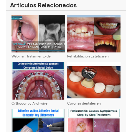
Artículos Relacionados
Webinar: Tratamiento de
Rehabilitación Estética en
necrosis pulpar en dentición
Odontopediatría: En casos de
primaria - Dra. Hayssel Chávez
caries temprana, manchas
Vigil
blancas, fluorosis y más
Orthodontic Archwire
Coronas dentales en
Sequence: Complete Clinical
Odontopediatría - Tipos,
Guide
ventajas y diferencias