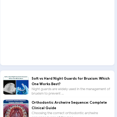
Soft vs Hard Night Guards for Bruxism: Which
One Works Best?
Night guards are widely used in the management of
bruxism to prevent ...
Orthodontic Archwire Sequence: Complete
Clinical Guide
Choosing the correct orthodontic archwire