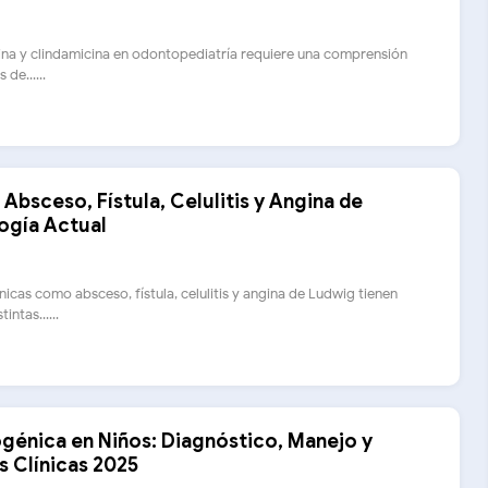
lina y clindamicina en odontopediatría requiere una comprensión
de......
 Absceso, Fístula, Celulitis y Angina de
ogía Actual
icas como absceso, fístula, celulitis y angina de Ludwig tienen
intas......
génica en Niños: Diagnóstico, Manejo y
 Clínicas 2025