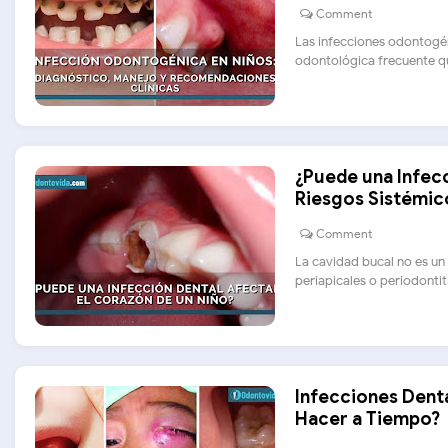
Comment
Las infecciones odontogén
odontológica frecuente qu
¿Puede una Infecc
Riesgos Sistémic
Comment
La cavidad bucal no es un
periapicales o periodontiti
Infecciones Dent
Hacer a Tiempo?