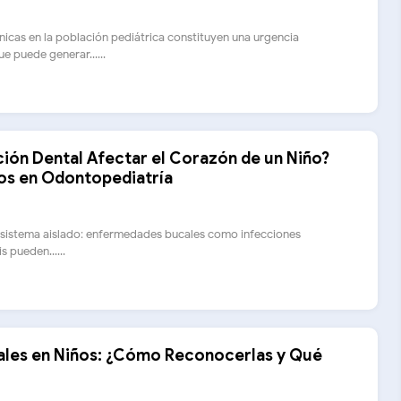
icas en la población pediátrica constituyen una urgencia
e puede generar......
ión Dental Afectar el Corazón de un Niño?
os en Odontopediatría
 sistema aislado: enfermedades bucales como infecciones
s pueden......
ales en Niños: ¿Cómo Reconocerlas y Qué