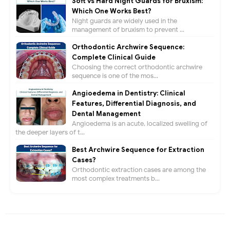
Soft vs Hard Night Guards for Bruxism:
Which One Works Best?
Night guards are widely used in the
management of bruxism to prevent ...
Orthodontic Archwire Sequence:
Complete Clinical Guide
Choosing the correct orthodontic archwire
sequence is one of the mos...
Angioedema in Dentistry: Clinical
Features, Differential Diagnosis, and
Dental Management
Angioedema is an acute, localized swelling of
the deeper layers of t...
Best Archwire Sequence for Extraction
Cases?
Orthodontic extraction cases are among the
most complex treatments b...