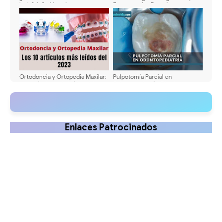
invisible? - Ventajas y
Emergencias Dentales en
desventajas de los alineadores
Odontopediatría: Antibióticos y
invisibles (Invisalign)
Analgésicos Actualizados
Ortodoncia y Ortopedia Maxilar:
Pulpotomía Parcial en
Los artículos más leídos del
Odontopediatría: Técnica,
2023
Fundamentos y Diferencias con
la Pulpotomía Convencional
Enlaces Patrocinados