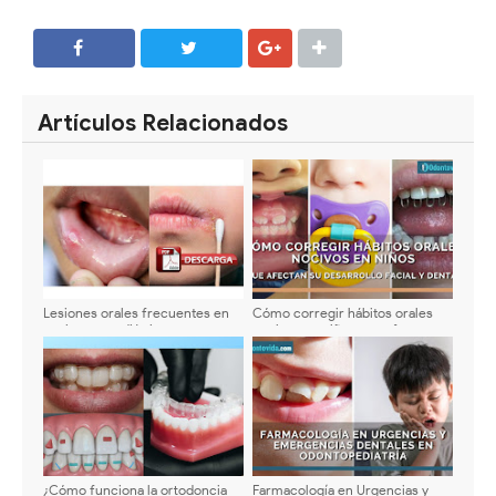
SHARE
SHARE
Artículos Relacionados
Lesiones orales frecuentes en
Cómo corregir hábitos orales
pacientes pediátricos -
nocivos en niños que afectan su
Características y tratamiento
desarrollo facial y dental
¿Cómo funciona la ortodoncia
Farmacología en Urgencias y