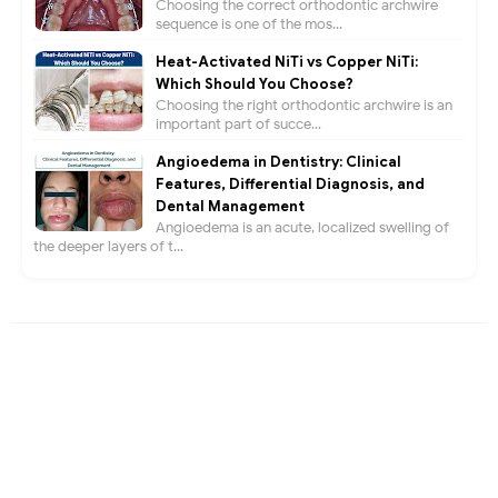
Choosing the correct orthodontic archwire
sequence is one of the mos...
Heat-Activated NiTi vs Copper NiTi:
Which Should You Choose?
Choosing the right orthodontic archwire is an
important part of succe...
Angioedema in Dentistry: Clinical
Features, Differential Diagnosis, and
Dental Management
Angioedema is an acute, localized swelling of
the deeper layers of t...