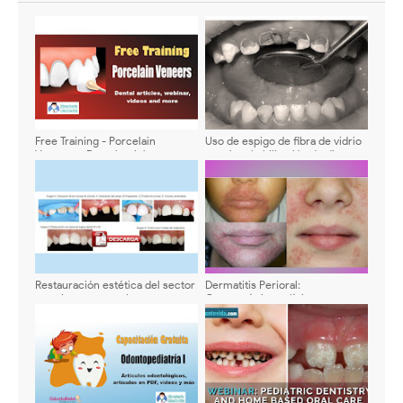
Free Training - Porcelain
Uso de espigo de fibra de vidrio
Veneers - Dental articles,
para la rehabilitación de dientes
webinar, videos and more to
primarios. Reporte de casos
share
clínicos
Restauración estética del sector
Dermatitis Perioral:
anterior en un paciente
Características clínicas,
pediátrico - Caso Clínico
tratamiento y casos clínicos