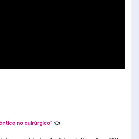
ntico no quirúrgico"
👈