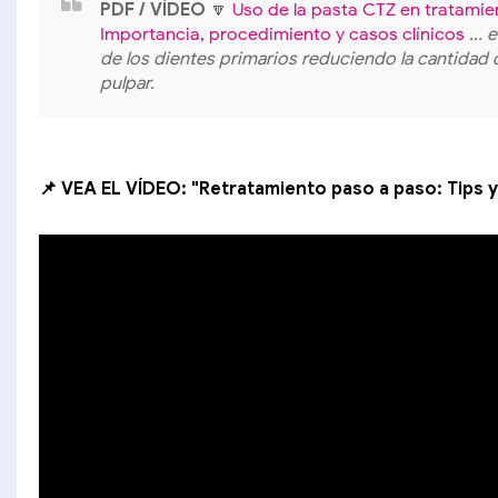
PDF / VÍDEO
🔽
Uso de la pasta CTZ en tratamie
Importancia, procedimiento y casos clínicos
...
de los dientes primarios reduciendo la cantidad d
pulpar.
📌 VEA EL VÍDEO: "Retratamiento paso a paso: Tips 