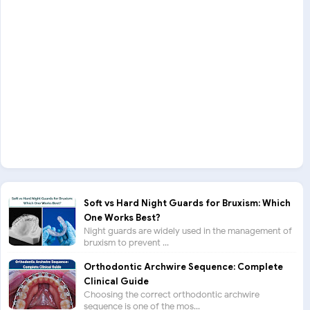
Soft vs Hard Night Guards for Bruxism: Which
One Works Best?
Night guards are widely used in the management of
bruxism to prevent ...
Orthodontic Archwire Sequence: Complete
Clinical Guide
Choosing the correct orthodontic archwire
sequence is one of the mos...