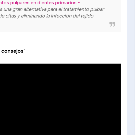
ntos pulpares en dientes primarios -
 es una gran alternativa para el tratamiento pulpar
e citas y eliminando la infección del tejido
y consejos"