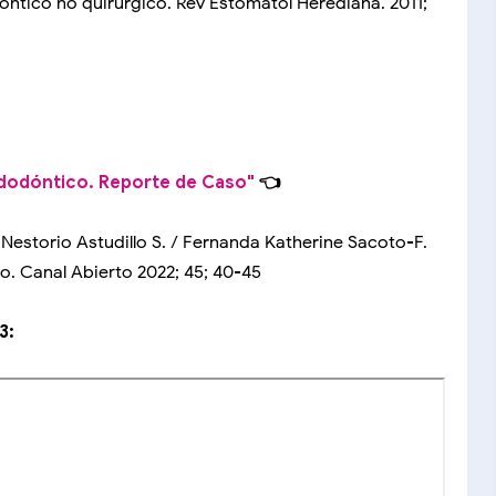
ntico no quirúrgico. Rev Estomatol Herediana. 2011;
dodóntico. Reporte de Caso"
👈
 Nestorio Astudillo S. / Fernanda Katherine Sacoto-F.
. Canal Abierto 2022; 45; 40-45
3: