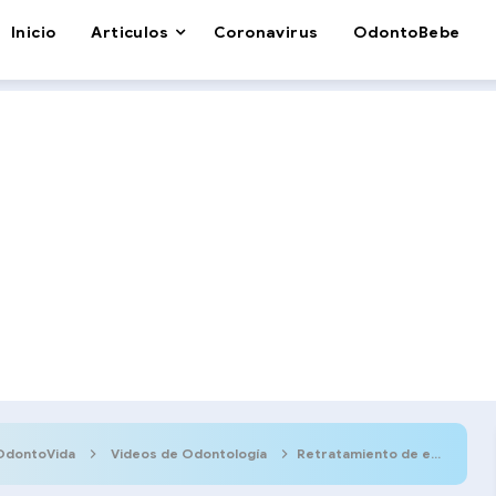
Inicio
Articulos
Coronavirus
OdontoBebe
OdontoVida
Videos de Odontología
Retratamiento de endodoncia - Técnicas, consejos y secuencia clínica