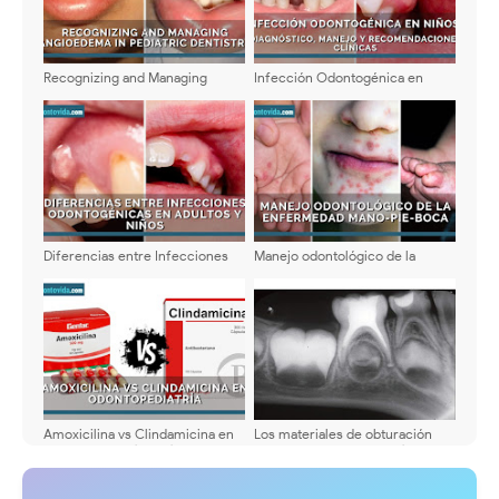
Recognizing and Managing
Infección Odontogénica en
Angioedema in Pediatric
Niños: Diagnóstico, Manejo y
Dentistry: Clinical Signs,
Recomendaciones Clínicas 2025
Emergency Response, and
Prevention
Diferencias entre Infecciones
Manejo odontológico de la
Odontogénicas en Adultos y
enfermedad mano-pie-boca:
Niños: Diagnóstico y Manejo
Guía clínica actualizada para
Actualizado
odontólogos
Amoxicilina vs Clindamicina en
Los materiales de obturación
Odontopediatría: Guía Completa
utilizados en pulpectomías