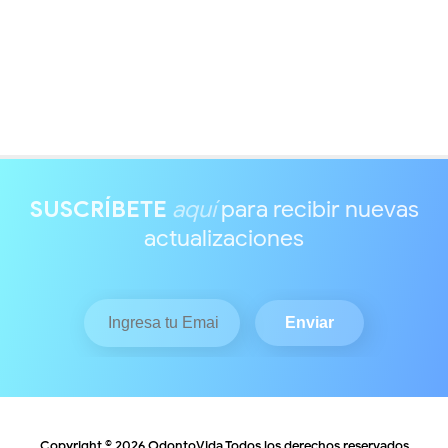
SUSCRÍBETE
aquí
para recibir nuevas
actualizaciones
Copyright ©
2026
OdontoVida
Todos los derechos reservados