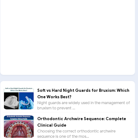
Soft vs Hard Night Guards for Bruxism: Which
One Works Best?
Night guards are widely used in the management of
bruxism to prevent ...
Orthodontic Archwire Sequence: Complete
Clinical Guide
Choosing the correct orthodontic archwire
sequence is one of the mos...