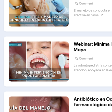
Comment
El manejo de conducta en 
efectiva en niños. 📌......
Webinar: Mínima I
Moya
Comment
La odontopediatría conte
atención, apoyada en la evi
Antibiótico en O
farmacológico d