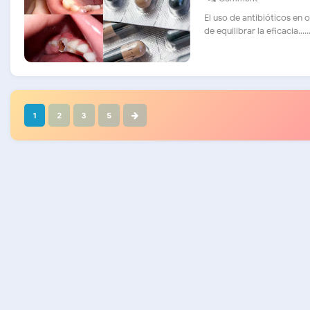
El uso de antibióticos en 
de equilibrar la eficacia.....
1
2
3
5