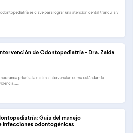
odontopediatría es clave para lograr una atención dental tranquila y
ntervención de Odontopediatría - Dra. Zaida
mporánea prioriza la mínima intervención como estándar de
dencia......
dontopediatría: Guía del manejo
e infecciones odontogénicas