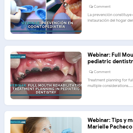
Comment
La prevención constituye e
instauración del hogar denta
Webinar: Full Mou
pediatric dentist
Comment
Treatment planning for ful
multiple considerations......
Webinar: Tips y m
Marielle Pacheco