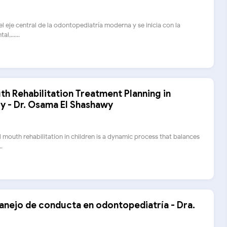
l eje central de la odontopediatría moderna y se inicia con la
l,......
th Rehabilitation Treatment Planning in
ry - Dr. Osama El Shashawy
l mouth rehabilitation in children is a dynamic process that balances
.
anejo de conducta en odontopediatría - Dra.