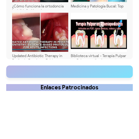
¿Cómo funciona la ortodoncia
Medicina y Patología Bucal: Top
invisible? - Ventajas y
05 más buscados del 2024
desventajas de los alineadores
invisibles (Invisalign)
Updated Antibiotic Therapy in
Biblioteca virtual - Terapia Pulpar
Pediatric Dentistry: Evidence-
en Odontopediatría - 10
Based Protocols for Acute
Artículos en PDF, videos y más
Infections
Enlaces Patrocinados