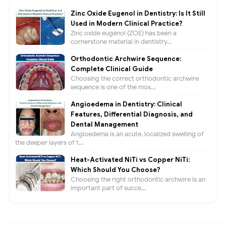
Zinc Oxide Eugenol in Dentistry: Is It Still
Used in Modern Clinical Practice?
Zinc oxide eugenol (ZOE) has been a
cornerstone material in dentistry...
Orthodontic Archwire Sequence:
Complete Clinical Guide
Choosing the correct orthodontic archwire
sequence is one of the mos...
Angioedema in Dentistry: Clinical
Features, Differential Diagnosis, and
Dental Management
Angioedema is an acute, localized swelling of
the deeper layers of t...
Heat-Activated NiTi vs Copper NiTi:
Which Should You Choose?
Choosing the right orthodontic archwire is an
important part of succe...