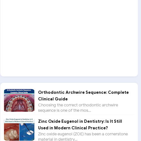
Orthodontic Archwire Sequence: Complete
Clinical Guide
Choosing the correct orthodontic archwire
sequence is one of the mos...
Zinc Oxide Eugenol in Dentistry: Is It Still
Used in Modern Clinical Practice?
Zinc oxide eugenol (ZOE) has been a cornerstone
material in dentistry...