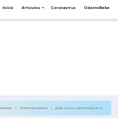
Inicio
Articulos
Coronavirus
OdontoBebe
tobebe
Odontopediatría
¿Qué son los mantenedores y recuperadores de espacio?