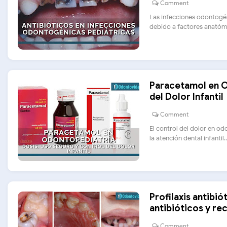
Comment
Las infecciones odontogé
debido a factores anatómic
Paracetamol en O
del Dolor Infantil
Comment
El control del dolor en od
la atención dental infantil...
Profilaxis antibi
antibióticos y r
Comment