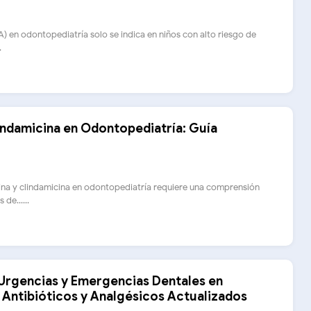
(PA) en odontopediatría solo se indica en niños con alto riesgo de
.
indamicina en Odontopediatría: Guía
lina y clindamicina en odontopediatría requiere una comprensión
de......
Urgencias y Emergencias Dentales en
 Antibióticos y Analgésicos Actualizados