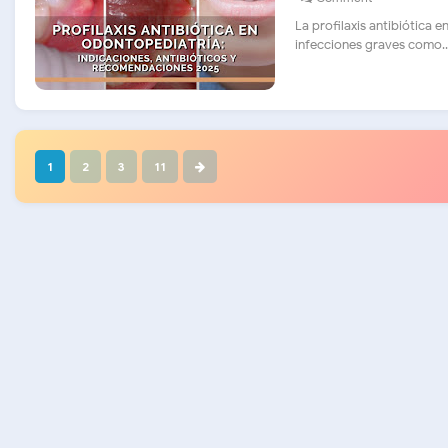
La profilaxis antibiótica 
infecciones graves como...
1
2
3
11