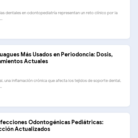
as dentales en odontopediatría representan un reto clínico por la
..
juagues Más Usados en Periodoncia: Dosis,
tamientos Actuales
, una inflamación crónica que afecta los tejidos de soporte dental,
..
Infecciones Odontogénicas Pediátricas:
ección Actualizados