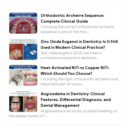
Orthodontic Archwire Sequence:
Complete Clinical Guide
Choosing the correct orthodontic archwire
sequence is one of the mos...
Zinc Oxide Eugenol in Dentistry: Is It Still
Used in Modern Clinical Practice?
Zinc oxide eugenol (ZOE) has been a
cornerstone material in dentistry...
Heat-Activated NiTi vs Copper NiTi:
Which Should You Choose?
Choosing the right orthodontic archwire is an
important part of succe...
Angioedema in Dentistry: Clinical
Features, Differential Diagnosis, and
Dental Management
Angioedema is an acute, localized swelling of
the deeper layers of t...