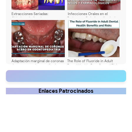
Extracciones Seriadas:
Infecciones Orales en el
Objetivos, Indicaciones y
Embarazo: Guía Actualizada de
Secuencia Clínica
Tratamientos Clínicos y
Farmacológicos
Adaptación marginal de coronas
The Role of Fluoride in Adult
de acero en odontopediatría:
Dental Health: Benefits and Risks
consejos, técnicas y marcas
recomendadas
Enlaces Patrocinados