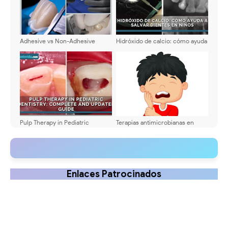
Adhesive vs Non-Adhesive
Hidróxido de calcio: cómo ayuda
Dental Cements: Key
a salvar dientes en niños
Differences
Pulp Therapy in Pediatric
Terapias antimicrobianas en
Dentistry: Complete and
infecciones odontogénicas en
Updated Guide
niños
Enlaces Patrocinados