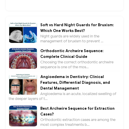
Soft vs Hard Night Guards for Bruxism:
Which One Works Best?
Night guards are widely used in the
management of bruxism to prevent ...
Orthodontic Archwire Sequence:
Complete Clinical Guide
Choosing the correct orthodontic archwire
sequence is one of the mos...
Angioedema in Dentistry: Clinical
Features, Differential Diagnosis, and
Dental Management
Angioedema is an acute, localized swelling of
the deeper layers of t...
Best Archwire Sequence for Extraction
Cases?
Orthodontic extraction cases are among the
most complex treatments b...