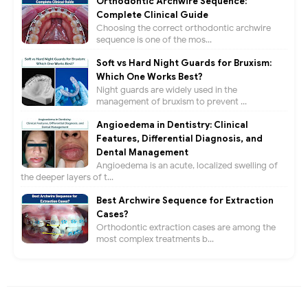
Orthodontic Archwire Sequence:
Complete Clinical Guide
Choosing the correct orthodontic archwire
sequence is one of the mos...
Soft vs Hard Night Guards for Bruxism:
Which One Works Best?
Night guards are widely used in the
management of bruxism to prevent ...
Angioedema in Dentistry: Clinical
Features, Differential Diagnosis, and
Dental Management
Angioedema is an acute, localized swelling of
the deeper layers of t...
Best Archwire Sequence for Extraction
Cases?
Orthodontic extraction cases are among the
most complex treatments b...