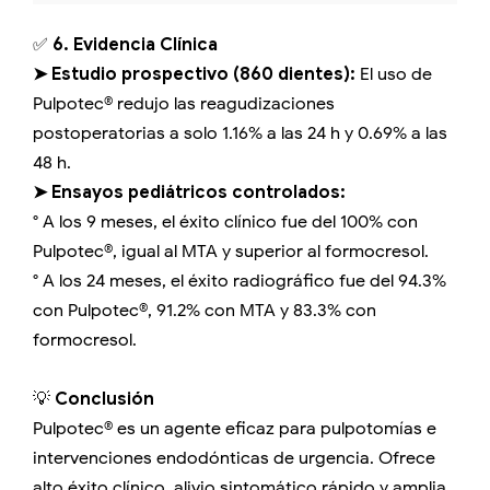
✅
6. Evidencia Clínica
➤ Estudio prospectivo (860 dientes):
El uso de
Pulpotec® redujo las reagudizaciones
postoperatorias a solo 1.16% a las 24 h y 0.69% a las
48 h.
➤ Ensayos pediátricos controlados:
° A los 9 meses, el éxito clínico fue del 100% con
Pulpotec®, igual al MTA y superior al formocresol.
° A los 24 meses, el éxito radiográfico fue del 94.3%
con Pulpotec®, 91.2% con MTA y 83.3% con
formocresol.
💡
Conclusión
Pulpotec® es un agente eficaz para pulpotomías e
intervenciones endodónticas de urgencia. Ofrece
alto éxito clínico, alivio sintomático rápido y amplia