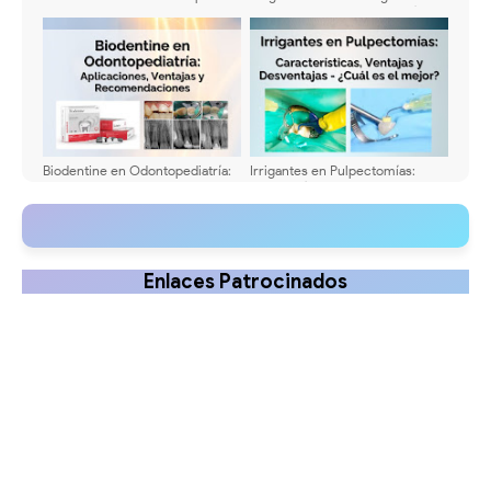
Orthodontics
Pulpares en Odontopediatría:
Avances y Técnicas
Biodentine en Odontopediatría:
Irrigantes en Pulpectomías:
Aplicaciones, Ventajas y
Características, Ventajas y
Recomendaciones
Desventajas - ¿Cuál es el mejor?
Enlaces Patrocinados