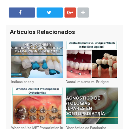
SHARE
SHARE
Artículos Relacionados
Indicaciones y
Dental Implants vs. Bridges:
Contraindicaciones de las
Which Is the Best Option?
Extracciones Seriadas en
Odontología Infantil: Guía
Clínica Actualizada
When to Use MBT Prescription in
Diagnóstico de Patologías