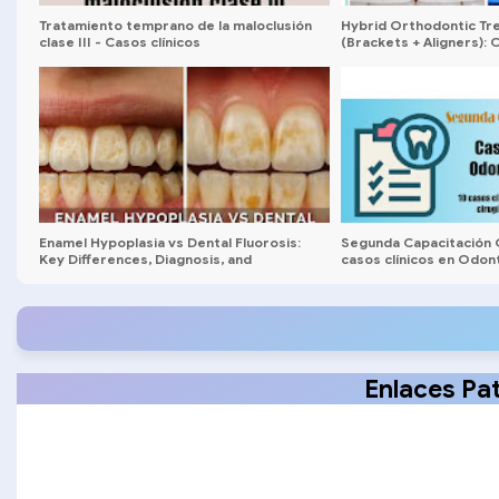
Tratamiento temprano de la maloclusión
Hybrid Orthodontic Tr
clase III - Casos clínicos
(Brackets + Aligners):
Guide
Enamel Hypoplasia vs Dental Fluorosis:
Segunda Capacitación G
Key Differences, Diagnosis, and
casos clínicos en Odon
Treatment
Patología, medicina, ci
rehabilitación
Enlaces Pa