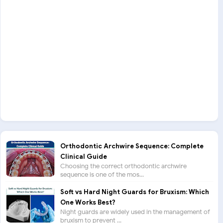
Orthodontic Archwire Sequence: Complete
Clinical Guide
Choosing the correct orthodontic archwire
sequence is one of the mos...
Soft vs Hard Night Guards for Bruxism: Which
One Works Best?
Night guards are widely used in the management of
bruxism to prevent ...