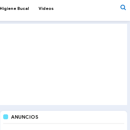
Higiene Bucal
Videos
ANUNCIOS
Vida
10 Casos clínicos de Medicina Bucal en Odontopediatría