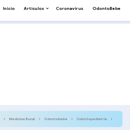
Inicio
Articulos
Coronavirus
OdontoBebe
Medicina Bucal
Odontobebe
Odontopediatría
Odonto