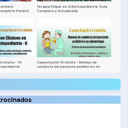
eatment
Terapia Pulpar en Odontopediatría: Guía
 Complete Patient
Completa y Actualizada
ratuita - 10
Capacitación Gratuita - Manejo de
topediatría:
conducta del paciente pediátrico en
rugía, ortopedia y
odontología - Artículos odontológicos,
webinars, video y mucho más
trocinados