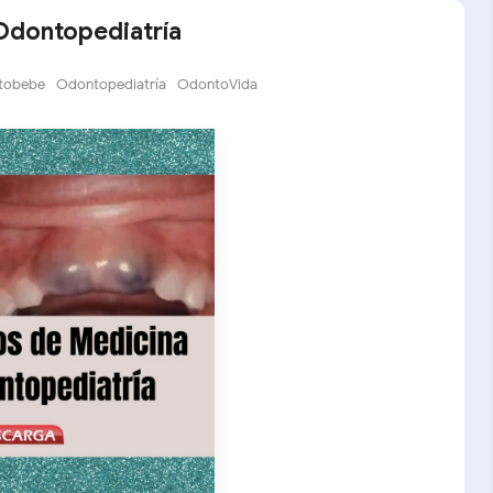
 Odontopediatría
tobebe
Odontopediatría
OdontoVida