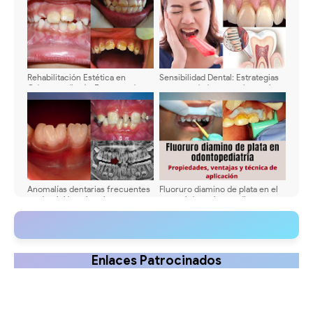
Comparativa 📊
Rehabilitación Estética en
Sensibilidad Dental: Estrategias
Odontopediatría: En casos de
recomendadas para el manejo
caries temprana, manchas
de la hipersensibilidad
blancas, fluorosis y más
dentinaria
Anomalías dentarias frecuentes
Fluoruro diamino de plata en el
en dentición primaria
control de caries en dientes
primarios - Propiedades,
ventajas y técnica de aplicación
Enlaces Patrocinados