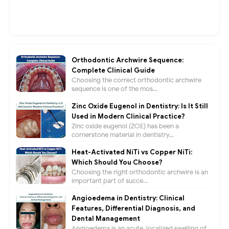
Orthodontic Archwire Sequence:
Complete Clinical Guide
Choosing the correct orthodontic archwire
sequence is one of the mos...
Zinc Oxide Eugenol in Dentistry: Is It Still
Used in Modern Clinical Practice?
Zinc oxide eugenol (ZOE) has been a
cornerstone material in dentistry...
Heat-Activated NiTi vs Copper NiTi:
Which Should You Choose?
Choosing the right orthodontic archwire is an
important part of succe...
Angioedema in Dentistry: Clinical
Features, Differential Diagnosis, and
Dental Management
Angioedema is an acute, localized swelling of