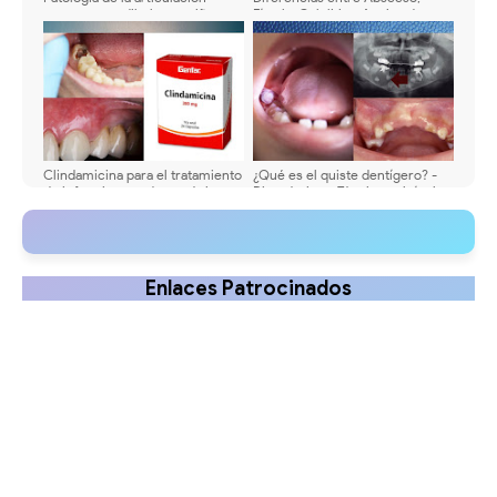
temporomandibular en niños
Fístula, Celulitis y Angina de
Ludwig | Odontología Actual
Clindamicina para el tratamiento
¿Qué es el quiste dentígero? -
de infecciones odontogénicas
Diagnóstico - Técnica quirúrgica
- Casos clínicos
odontopediátricos
Enlaces Patrocinados