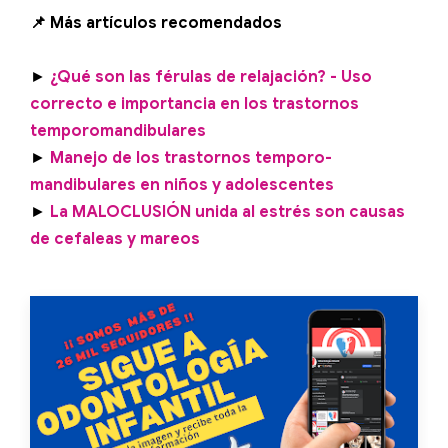
📌 Más artículos recomendados
►
¿Qué son las férulas de relajación? - Uso
correcto e importancia en los trastornos
temporomandibulares
►
Manejo de los trastornos temporo-
mandibulares en niños y adolescentes
►
La MALOCLUSIÓN unida al estrés son causas
de cefaleas y mareos