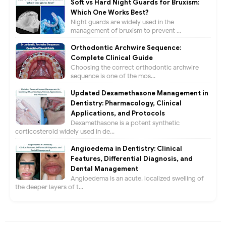
Soft vs Hard Night Guards for Bruxism:
Which One Works Best?
Night guards are widely used in the
management of bruxism to prevent ...
Orthodontic Archwire Sequence:
Complete Clinical Guide
Choosing the correct orthodontic archwire
sequence is one of the mos...
Updated Dexamethasone Management in
Dentistry: Pharmacology, Clinical
Applications, and Protocols
Dexamethasone is a potent synthetic
corticosteroid widely used in de...
Angioedema in Dentistry: Clinical
Features, Differential Diagnosis, and
Dental Management
Angioedema is an acute, localized swelling of
the deeper layers of t...