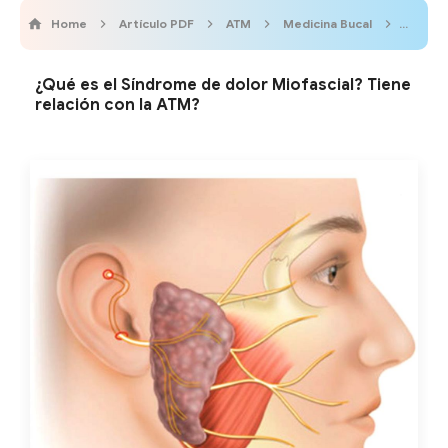
Home
Artículo PDF
ATM
Medicina Bucal
Odont
¿Qué es el Síndrome de dolor Miofascial? Tiene
relación con la ATM?