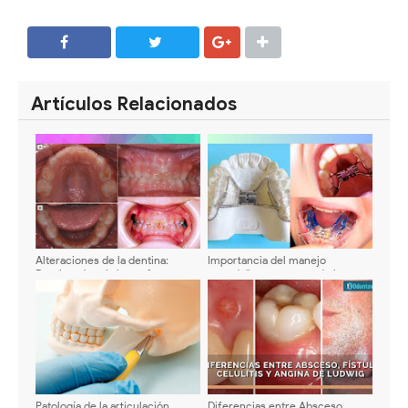
SHARE
SHARE
Artículos Relacionados
Alteraciones de la dentina:
Importancia del manejo
Dentinogénesis imperfecta y
ortopédico temprano de las
Displasia dentaria - Diagnóstico,
maloclusiones
tratamiento y caso clínico
Patología de la articulación
Diferencias entre Absceso,