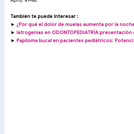
April): 41-48.
También te puede interesar :
►
¿Por qué el dolor de muelas aumenta por la noch
►
Iatrogenias en ODONTOPEDIATRÍA:presentación
►
Papiloma bucal en pacientes pediátricos: Potenci