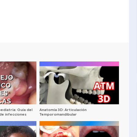
ediatría: Guía del
Anatomía 3D: Articulación
de infecciones
Temporomandibular