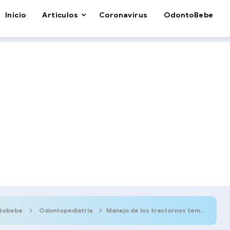
Inicio
Articulos
Coronavirus
OdontoBebe
tobebe
Odontopediatría
Manejo de los trastornos temporo-mandibulares en niños y adolescentes