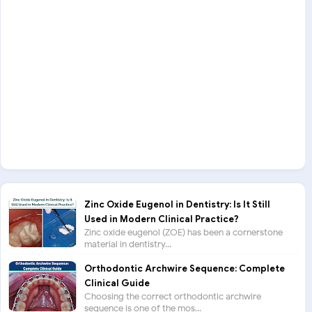
Zinc Oxide Eugenol in Dentistry: Is It Still
Used in Modern Clinical Practice?
Zinc oxide eugenol (ZOE) has been a cornerstone
material in dentistry...
Orthodontic Archwire Sequence: Complete
Clinical Guide
Choosing the correct orthodontic archwire
sequence is one of the mos...