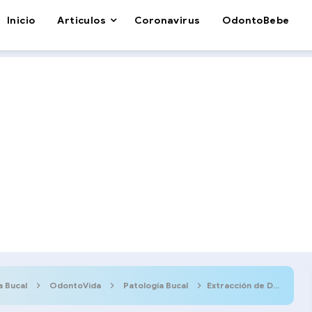
Inicio
Articulos
Coronavirus
OdontoBebe
a Bucal
OdontoVida
Patología Bucal
Extracción de Dientes Supernumerarios en Odontopediatría: Guía para Padres y Profesionales