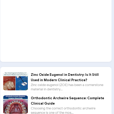
Zinc Oxide Eugenol in Dentistry: Is It Still
Used in Modern Clinical Practice?
Zinc oxide eugenol (ZOE) has been a cornerstone
material in dentistry...
Orthodontic Archwire Sequence: Complete
Clinical Guide
Choosing the correct orthodontic archwire
sequence is one of the mos...