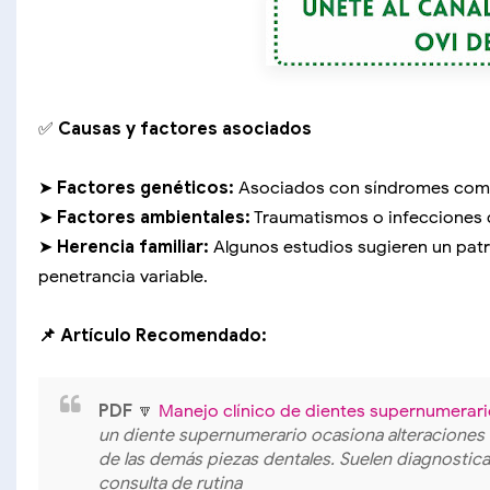
✅
Causas y factores asociados
➤
Factores genéticos:
Asociados con síndromes como 
➤
Factores ambientales:
Traumatismos o infecciones d
➤
Herencia familiar:
Algunos estudios sugieren un pat
penetrancia variable.
📌 Artículo Recomendado:
PDF
🔽
Manejo clínico de dientes supernumerari
un diente supernumerario ocasiona alteraciones en
de las demás piezas dentales. Suelen diagnostica
consulta de rutina