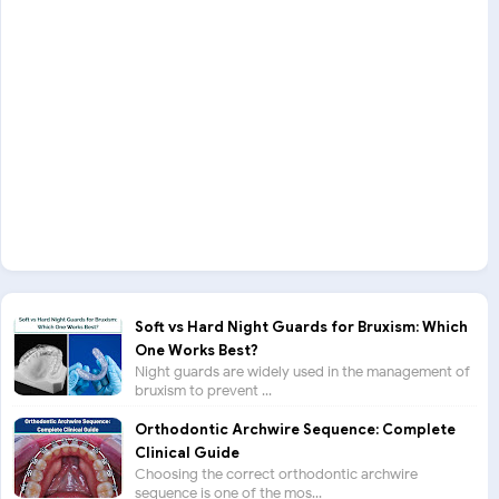
Soft vs Hard Night Guards for Bruxism: Which
One Works Best?
Night guards are widely used in the management of
bruxism to prevent ...
Orthodontic Archwire Sequence: Complete
Clinical Guide
Choosing the correct orthodontic archwire
sequence is one of the mos...