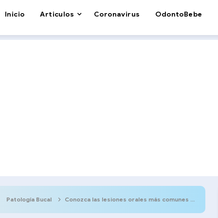
Inicio
Articulos
Coronavirus
OdontoBebe
Patología Bucal
Conozca las lesiones orales más comunes en adultos mayores