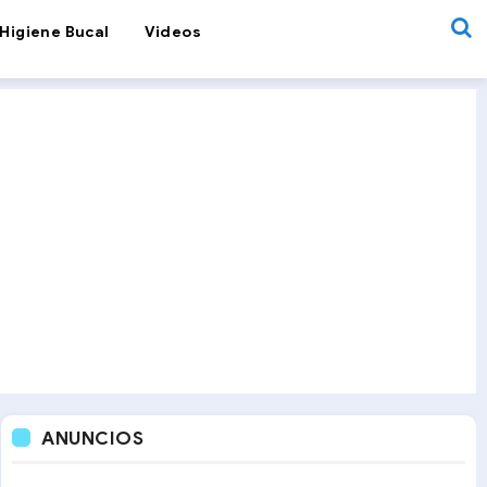
Higiene Bucal
Videos
ANUNCIOS
Videos de Odontología
Fluoruro diamino de plata en el control de car