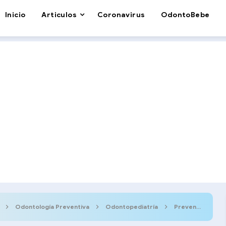
Inicio
Articulos
Coronavirus
OdontoBebe
Odontología Preventiva
Odontopediatría
Prevención