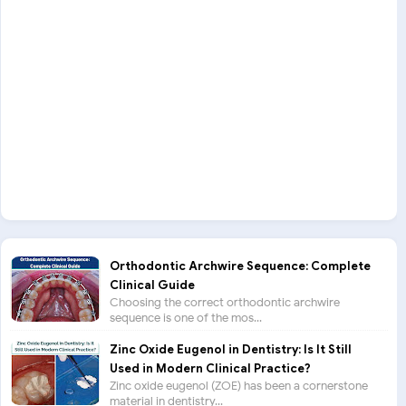
Orthodontic Archwire Sequence: Complete
Clinical Guide
Choosing the correct orthodontic archwire
sequence is one of the mos...
Zinc Oxide Eugenol in Dentistry: Is It Still
Used in Modern Clinical Practice?
Zinc oxide eugenol (ZOE) has been a cornerstone
material in dentistry...