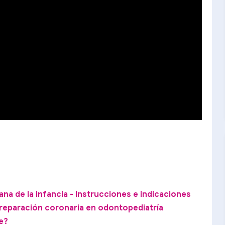
ana de la infancia - Instrucciones e indicaciones
reparación coronaria en odontopediatría
e?