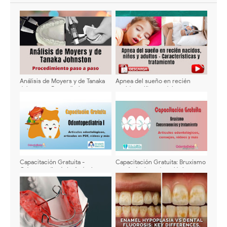
Análisis de Moyers y de Tanaka
Apnea del sueño en recién
Johnston - Procedimiento paso
nacidos, niños y adultos -
a paso
Características y tratamiento
Capacitación Gratuita -
Capacitación Gratuita: Bruxismo
Odontopediatría I - Artículo
- 14 Artículos odontológicos,
odontológicos, artículos en PDF,
consejos, vídeos y más
vídeos y más