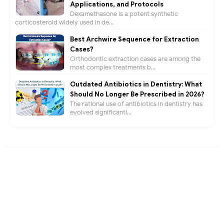
Applications, and Protocols
Dexamethasone is a potent synthetic
corticosteroid widely used in de...
Best Archwire Sequence for Extraction
Cases?
Orthodontic extraction cases are among the
most complex treatments b...
Outdated Antibiotics in Dentistry: What
Should No Longer Be Prescribed in 2026?
The rational use of antibiotics in dentistry has
evolved significantl...