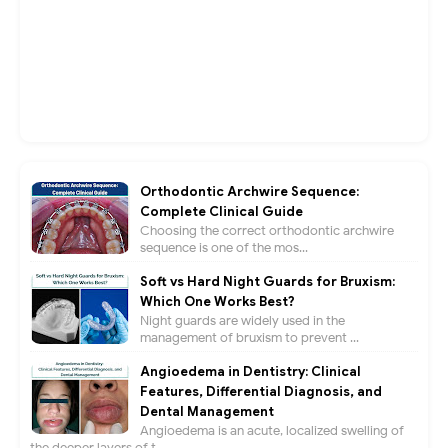
Orthodontic Archwire Sequence:
Complete Clinical Guide
Choosing the correct orthodontic archwire
sequence is one of the mos...
Soft vs Hard Night Guards for Bruxism:
Which One Works Best?
Night guards are widely used in the
management of bruxism to prevent ...
Angioedema in Dentistry: Clinical
Features, Differential Diagnosis, and
Dental Management
Angioedema is an acute, localized swelling of
the deeper layers of t...