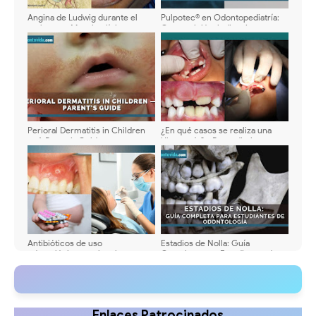
Angina de Ludwig durante el
Pulpotec® en Odontopediatría:
embarazo. Manejo clínico y
Composición, indicaciones,
farmacológico
protocolo y ventajas clínicas
Perioral Dermatitis in Children
¿En qué casos se realiza una
— A Parent’s Guide
Ulectomía? - Procedimiento
Antibióticos de uso
Estadios de Nolla: Guía
odontológico en el embarazo -
Completa para Estudiantes de
Consideraciones en su elección
Odontología
Enlaces Patrocinados