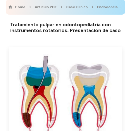
Home
Artículo PDF
Caso Clínico
Endodoncia
O
Tratamiento pulpar en odontopediatría con
instrumentos rotatorios. Presentación de caso