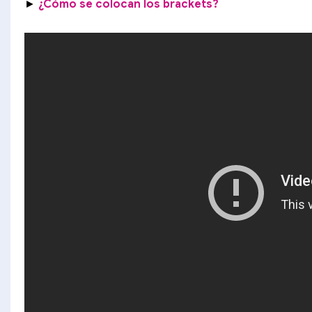
►
¿Cómo se colocan los brackets?