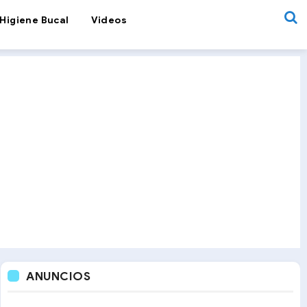
Higiene Bucal
Videos
ANUNCIOS
Webinar
Importancia de la lactancia materna en el desarrollo facial