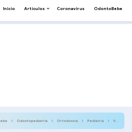
Inicio
Articulos
Coronavirus
OdontoBebe
bebe
Odontopediatría
Ortodoncia
Pediatría
Videos