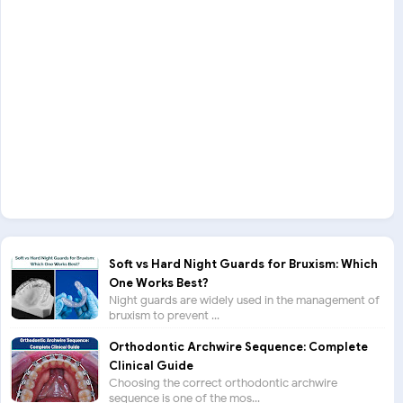
Soft vs Hard Night Guards for Bruxism: Which
One Works Best?
Night guards are widely used in the management of
bruxism to prevent ...
Orthodontic Archwire Sequence: Complete
Clinical Guide
Choosing the correct orthodontic archwire
sequence is one of the mos...