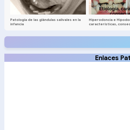
Patología de las glándulas salivales en la
Hiperodoncia e Hipodonc
infancia
características, conse
tratamientos y caso clí
Enlaces Pa