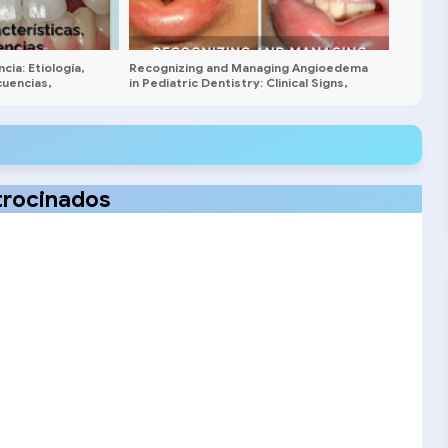
ia: Etiología,
Recognizing and Managing Angioedema
cuencias,
in Pediatric Dentistry: Clinical Signs,
nico
Emergency Response, and Prevention
trocinados