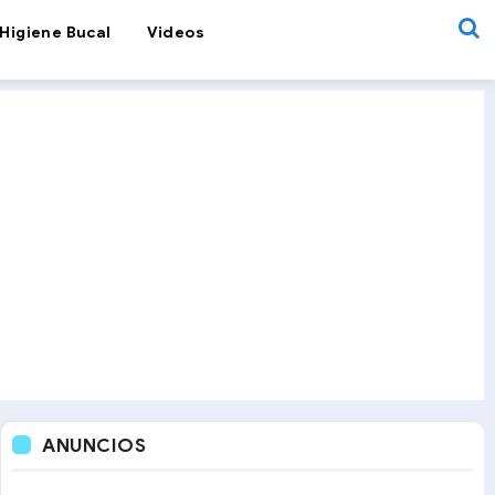
Higiene Bucal
Videos
ANUNCIOS
Webinar
Webinar: Manejo asertivo del bruxismo en niños