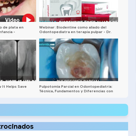
o de plata en
Webinar: Biodentine como aliado del
nfancia -
Odontopediatra en terapia pulpar - Dr.
iones
Antonio Liera
 It Helps Save
Pulpotomía Parcial en Odontopediatría:
Técnica, Fundamentos y Diferencias con
la Pulpotomía Convencional
trocinados