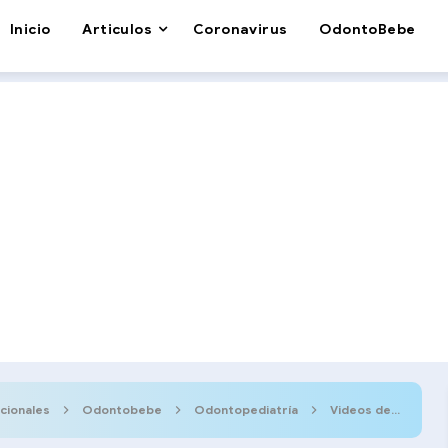
Inicio
Articulos
Coronavirus
OdontoBebe
cionales
Odontobebe
Odontopediatría
Videos de Odontología