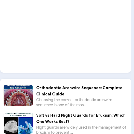
Orthodontic Archwire Sequence: Complete
Clinical Guide
Choosing the correct orthodontic archwire
sequence is one of the mos...
Soft vs Hard Night Guards for Bruxism: Which
One Works Best?
Night guards are widely used in the management of
bruxism to prevent ...