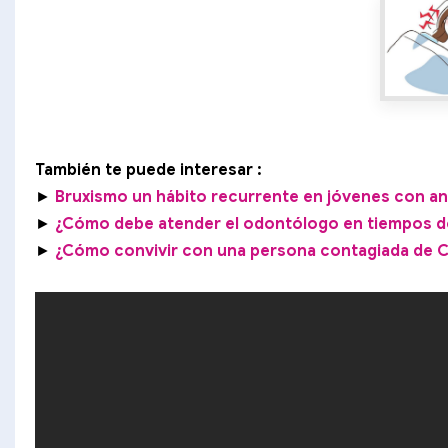
También te puede interesar :
►
Bruxismo un hábito recurrente en jóvenes con a
►
¿Cómo debe atender el odontólogo en tiempos d
►
¿Cómo convivir con una persona contagiada de C