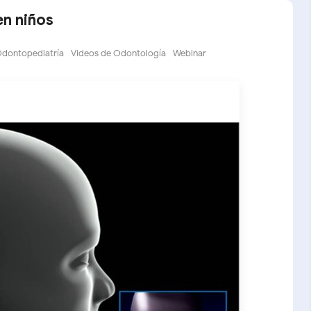
en niños
dontopediatría
Videos de Odontología
Webinar