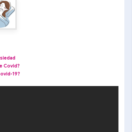
nsiedad
e Covid?
ovid-19?