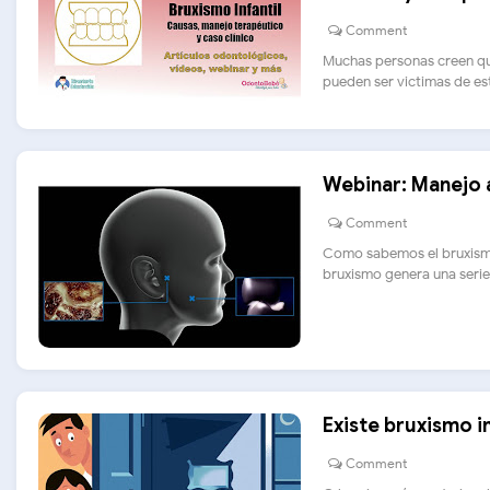
Comment
Muchas personas creen que
pueden ser victimas de esta
Webinar: Manejo a
Comment
Como sabemos el bruxismo 
bruxismo genera una serie 
Existe bruxismo i
Comment