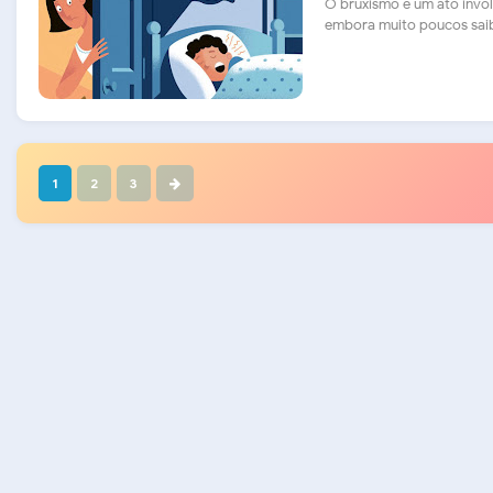
O bruxismo é um ato invol
embora muito poucos saiba
1
2
3