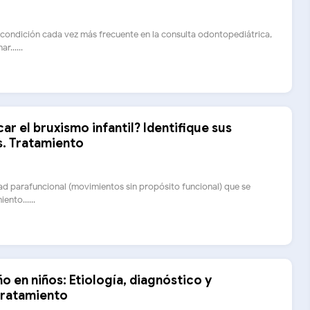
a condición cada vez más frecuente en la consulta odontopediátrica,
r......
r el bruxismo infantil? Identifique sus
s. Tratamiento
dad parafuncional (movimientos sin propósito funcional) que se
ento......
o en niños: Etiología, diagnóstico y
tratamiento