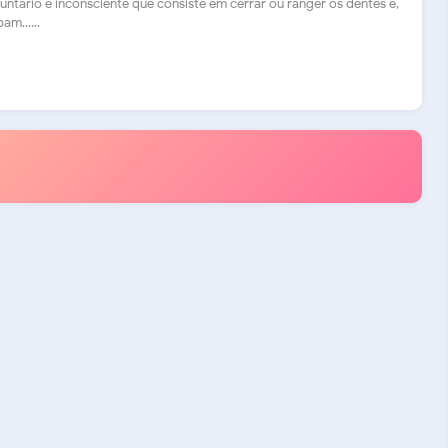
untário e inconsciente que consiste em cerrar ou ranger os dentes e,
m......