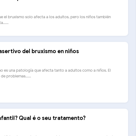
 el bruxismo solo afecta a los adultos, pero los niños también
......
sertivo del bruxismo en niños
es una patología que afecta tanto a adultos como a niños. El
de problemas......
nfantil? Qual é o seu tratamento?