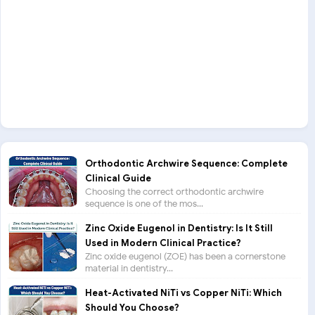
Orthodontic Archwire Sequence: Complete
Clinical Guide
Choosing the correct orthodontic archwire
sequence is one of the mos...
Zinc Oxide Eugenol in Dentistry: Is It Still
Used in Modern Clinical Practice?
Zinc oxide eugenol (ZOE) has been a cornerstone
material in dentistry...
Heat-Activated NiTi vs Copper NiTi: Which
Should You Choose?