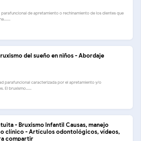
ad parafuncional de apretamiento o rechinamiento de los dientes que
.......
ruxismo del sueño en niños - Abordaje
dad parafuncional caracterizada por el apretamiento y/o
. El bruxismo......
uita - Bruxismo Infantil Causas, manejo
o clínico - Artículos odontológicos, vídeos,
ra compartir