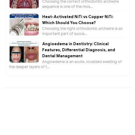
Choosing the correct orthodontic archwire
sequence is one of the mos...
Heat-Activated NiTi vs Copper NiTi:
Which Should You Choose?
Choosing the right orthodontic archwire is an
important part of succe...
Angioedema in Dentistry: Clinical
Features, Differential Diagnosis, and
Dental Management
Angioedema is an acute, localized swelling of
the deeper layers of t...