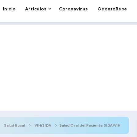
Inicio
Articulos
Coronavirus
OdontoBebe
Salud Bucal
VIH/SIDA
Salud Oral del Paciente SIDA/VIH