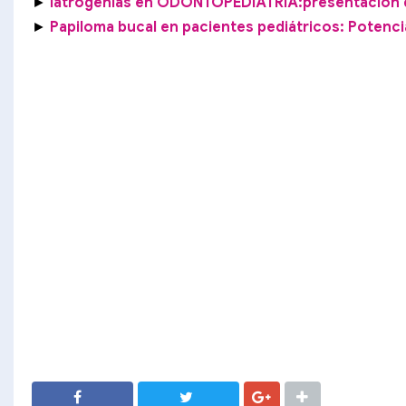
►
Iatrogenias en ODONTOPEDIATRÍA:presentación
►
Papiloma bucal en pacientes pediátricos: Potenci