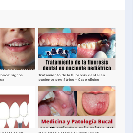
boca: signos
Tratamiento de la fluorosis dental en
asa
paciente pediátrico - Caso clínico
s dentales en
Medicina y Patología Bucal: Los 10