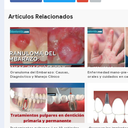
SHARE
SHARE
Artículos Relacionados
Granuloma del Embarazo: Causas,
Enfermedad mano-pie-
Diagnóstico y Manejo Clínico
orales y cuidados en c
Tratamientos pulpares: Los 10 artículos
¿Fracasan los implante