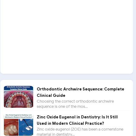
Orthodontic Archwire Sequence: Complete
Clinical Guide
Choosing the correct orthodontic archwire
sequence is one of the mos...
Zinc Oxide Eugenol in Dentistry: Is It Still
Used in Modern Clinical Practice?
Zinc oxide eugenol (ZOE) has been a cornerstone
material in dentistry...