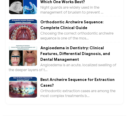
Which One Works Best?
Night guards are widely used in the
management of bruxism to prevent ...
Orthodontic Archwire Sequence:
Complete Clinical Guide
Choosing the correct orthodontic archwire
sequence is one of the mos...
Angioedema in Dentistry: Clinical
Features, Differential Diagnosis, and
Dental Management
Angioedema is an acute, localized swelling of
the deeper layers of t...
Best Archwire Sequence for Extraction
Cases?
Orthodontic extraction cases are among the
most complex treatments b...