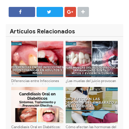
SHARE
SHARE
Artículos Relacionados
Diferencias entre Infecciones
¿Las muelas del juicio provocan
Odontogénicas en Adultos y
apiñamiento dental? Mitos y
Niños: Diagnóstico y Manejo
evidencia clínica
Actualizado
Candidiasis Oral en Diabéticos:
Cómo afectan las hormonas del