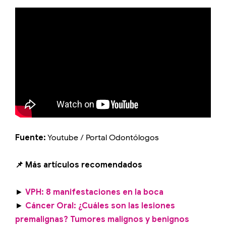
Fuente:
Youtube / Portal Odontólogos
📌 Más artículos recomendados
►
VPH: 8 manifestaciones en la boca
►
Cáncer Oral: ¿Cuáles son las lesiones
premalignas? Tumores malignos y benignos