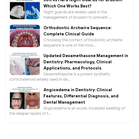
Which One Works Best?
Night guards are widely used in the
management of bruxism to prevent ...
Orthodontic Archwire Sequence:
Complete Clinical Guide
Choosing the correct orthodontic archwire
sequence is one of the mos...
Updated Dexamethasone Management in
Dentistry: Pharmacology, Clinical
Applications, and Protocols
Dexamethasone is a potent synthetic
corticosteroid widely used in de...
Angioedema in Dentistry: Clinical
Features, Differential Diagnosis, and
Dental Management
Angioedema is an acute, localized swelling of
the deeper layers of t...