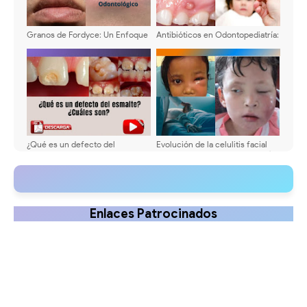
Granos de Fordyce: Un Enfoque
Antibióticos en Odontopediatría:
Odontológico
Consideraciones Especiales
¿Qué es un defecto del
Evolución de la celulitis facial
esmalte? ¿Cuáles son? -
odontógena en odontopediatría
Etiología y tratamiento
- Tratamiento
Enlaces Patrocinados