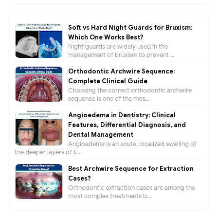
Soft vs Hard Night Guards for Bruxism:
Which One Works Best?
Night guards are widely used in the
management of bruxism to prevent ...
Orthodontic Archwire Sequence:
Complete Clinical Guide
Choosing the correct orthodontic archwire
sequence is one of the mos...
Angioedema in Dentistry: Clinical
Features, Differential Diagnosis, and
Dental Management
Angioedema is an acute, localized swelling of
the deeper layers of t...
Best Archwire Sequence for Extraction
Cases?
Orthodontic extraction cases are among the
most complex treatments b...