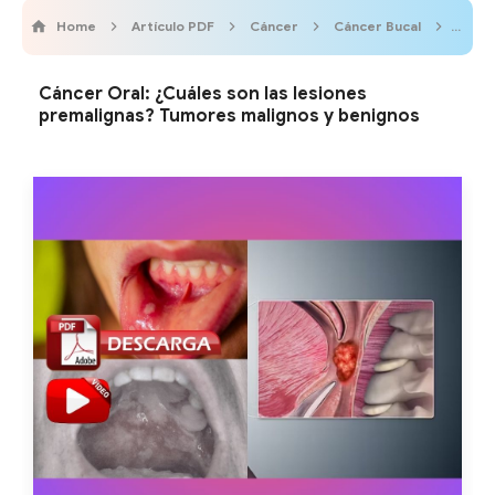
Home
Artículo PDF
Cáncer
Cáncer Bucal
Cirug
Cáncer Oral: ¿Cuáles son las lesiones
premalignas? Tumores malignos y benignos