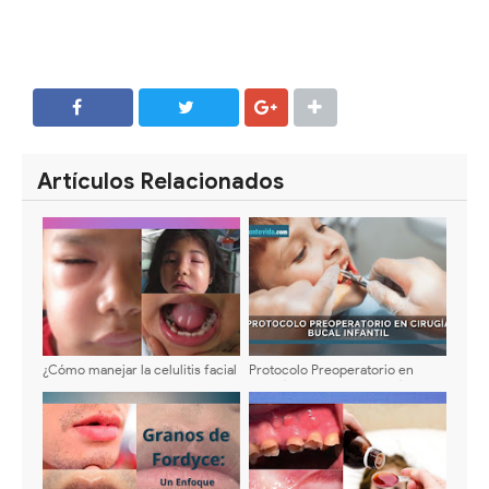
SHARE
SHARE
Artículos Relacionados
¿Cómo manejar la celulitis facial
Protocolo Preoperatorio en
odontogénica en paciente
Cirugía Bucal Infantil: Guía
pediátrico? - Manejo clínico y
Clínica Actualizada
farmacológico