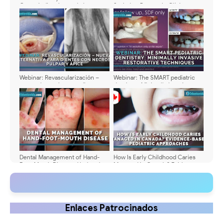
Contraindicaciones de las
Seriadas: Protocolo Clínico,
Extracciones Seriadas en
Beneficios y Recomendaciones
Odontología Infantil: Guía
Clínica Actualizada
Webinar: Revascularización –
Webinar: The SMART pediatric
nueva alternativa para dientes
dentistry: Minimally Invasive
con necrosis pulpar y ápice - Dr.
Restorative Techniques - Dra.
Clovis Bramante
Jeanette MacLean
Dental Management of Hand-
How Is Early Childhood Caries
Foot-Mouth Disease: Updated
Managed in Canada? Evidence-
Clinical Guide for Dentists
Based Pediatric Approaches
Enlaces Patrocinados