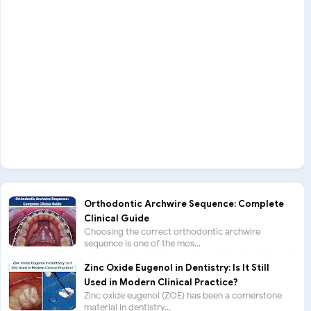
Orthodontic Archwire Sequence: Complete
Clinical Guide
Choosing the correct orthodontic archwire
sequence is one of the mos...
Zinc Oxide Eugenol in Dentistry: Is It Still
Used in Modern Clinical Practice?
Zinc oxide eugenol (ZOE) has been a cornerstone
material in dentistry...