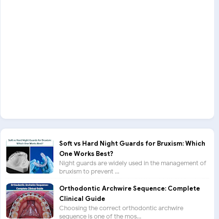
Soft vs Hard Night Guards for Bruxism: Which
One Works Best?
Night guards are widely used in the management of
bruxism to prevent ...
Orthodontic Archwire Sequence: Complete
Clinical Guide
Choosing the correct orthodontic archwire
sequence is one of the mos...