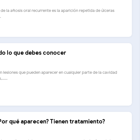
 de la aftosis oral recurrente es la aparición repetida de úlceras
.
odo lo que debes conocer
son lesiones que pueden aparecer en cualquier parte de la cavidad
.....
 Por qué aparecen? Tienen tratamiento?