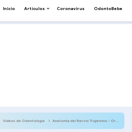
Inicio
Articulos
Coronavirus
OdontoBebe
Videos de Odontología
Anatomía del Nervio Trigémino - Origen, divisiones, trayectos e importancia