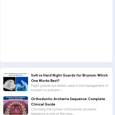
Soft vs Hard Night Guards for Bruxism: Which
One Works Best?
Night guards are widely used in the management of
bruxism to prevent ...
Orthodontic Archwire Sequence: Complete
Clinical Guide
Choosing the correct orthodontic archwire
sequence is one of the mos...