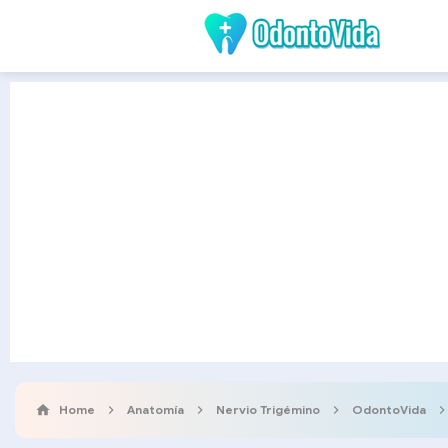
Home
Anatomía
Nervio Trigémino
OdontoVida