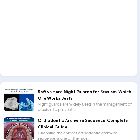
Soft vs Hard Night Guards for Bruxism: Which
One Works Best?
Night guards are widely used in the management of
bruxism to prevent ...
Orthodontic Archwire Sequence: Complete
Clinical Guide
Choosing the correct orthodontic archwire
sequence is one of the mos...