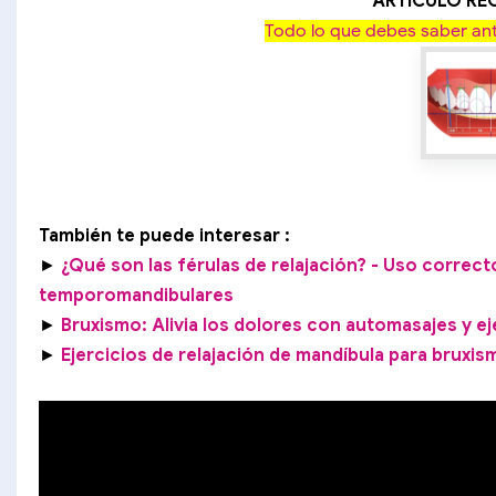
ARTÍCULO R
Todo lo que debes saber ant
También te puede interesar :
►
¿Qué son las férulas de relajación? - Uso correct
temporomandibulares
►
Bruxismo: Alivia los dolores con automasajes y ej
►
Ejercicios de relajación de mandíbula para bruxis