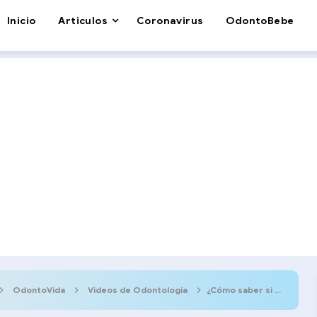
Inicio
Articulos
Coronavirus
OdontoBebe
OdontoVida
Videos de Odontología
¿Cómo saber si tenemos bruxismo?