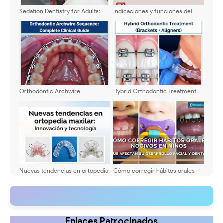
Sedation Dentistry for Adults:
Indicaciones y funciones del
Safety and Effectiveness
Aparato de Bimler - Casos
clínicos
Orthodontic Archwire
Hybrid Orthodontic Treatment
Sequence: Complete Clinical
(Brackets + Aligners): Complete
Guide
Patient Guide
Nuevas tendencias en ortopedia
Cómo corregir hábitos orales
maxilar: Innovación y tecnología
nocivos en niños que afectan su
desarrollo facial y dental
Enlaces Patrocinados