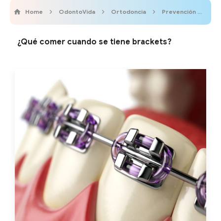
Home
OdontoVida
Ortodoncia
Prevención
Vi
¿Qué comer cuando se tiene brackets?