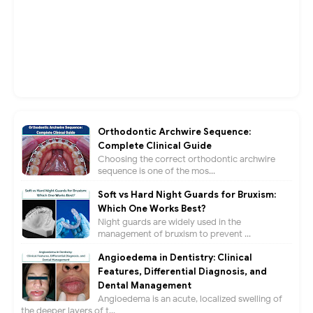
Orthodontic Archwire Sequence:
Complete Clinical Guide
Choosing the correct orthodontic archwire
sequence is one of the mos...
Soft vs Hard Night Guards for Bruxism:
Which One Works Best?
Night guards are widely used in the
management of bruxism to prevent ...
Angioedema in Dentistry: Clinical
Features, Differential Diagnosis, and
Dental Management
Angioedema is an acute, localized swelling of
the deeper layers of t...