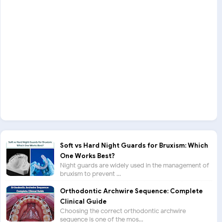
Soft vs Hard Night Guards for Bruxism: Which
One Works Best?
Night guards are widely used in the management of
bruxism to prevent ...
Orthodontic Archwire Sequence: Complete
Clinical Guide
Choosing the correct orthodontic archwire
sequence is one of the mos...