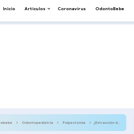
Inicio
Articulos
Coronavirus
OdontoBebe
tobebe
Odontopediatría
Pulpectomía
¿Extracción dental o pulpectomía en dientes temporales?