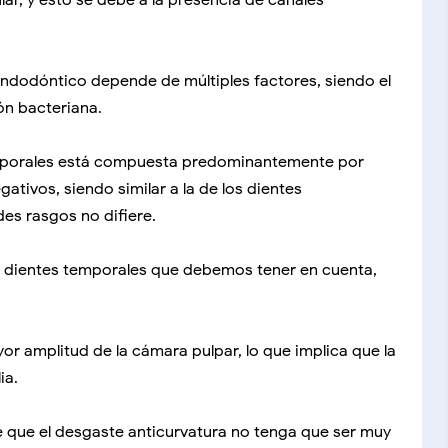
ular, y esto se debe a la presencia de canales
endodóntico depende de múltiples factores, siendo el
ón bacteriana.
temporales está compuesta predominantemente por
tivos, siendo similar a la de los dientes
es rasgos no difiere.
os dientes temporales que debemos tener en cuenta,
or amplitud de la cámara pulpar, lo que implica que la
ia.
e que el desgaste anticurvatura no tenga que ser muy