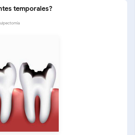
entes temporales?
ulpectomía