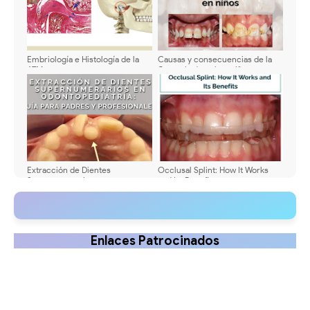
Embriología e Histología de la
Causas y consecuencias de la
ATM
fluorosis dental en niños
Extracción de Dientes
Occlusal Splint: How It Works
Supernumerarios en
and Its Benefits
Odontopediatría: Guía para
Padres y Profesionales
Enlaces Patrocinados