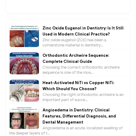
Zinc Oxide Eugenol in Dentistry: Is It Still
Used in Modern Clinical Practice?
Zinc oxide eugenol (ZOE) has been a
cornerstone material in dentistry...
Orthodontic Archwire Sequence:
Complete Clinical Guide
Choosing the correct orthodontic archwire
sequence is one of the mos...
Heat-Activated NiTi vs Copper NiTi:
Which Should You Choose?
Choosing the right orthodontic archwire is an
important part of succe...
Angioedema in Dentistry: Clinical
Features, Differential Diagnosis, and
Dental Management
Angioedema is an acute, localized swelling of
the deeper layers of t...