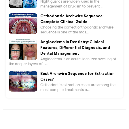
Night guards are widely used in the
management of bruxism to prevent ...
Orthodontic Archwire Sequence:
Complete Clinical Guide
Choosing the correct orthodontic archwire
sequence is one of the mos...
Angioedema in Dentistry: Clinical
Features, Differential Diagnosis, and
Dental Management
Angioedema is an acute, localized swelling of
the deeper layers of t...
Best Archwire Sequence for Extraction
Cases?
Orthodontic extraction cases are among the
most complex treatments b...