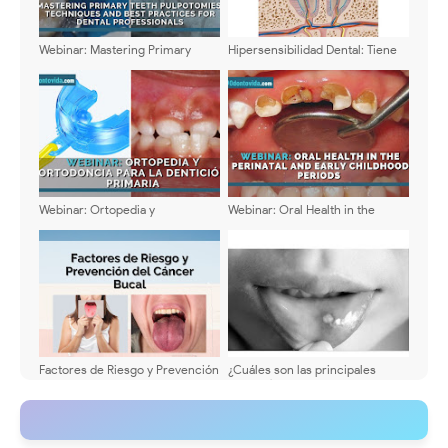
Webinar: Mastering Primary
Hipersensibilidad Dental: Tiene
Teeth Pulpotomies: Techniques
solución?
and Best Practices for Dental
Professionals
Webinar: Ortopedia y
Webinar: Oral Health in the
Ortodoncia para la dentición
Perinatal and Early Childhood
primaria - Dra. Silvia Chedid
Periods
Factores de Riesgo y Prevención
¿Cuáles son las principales
del Cáncer Bucal
patologías que afectan al labio?