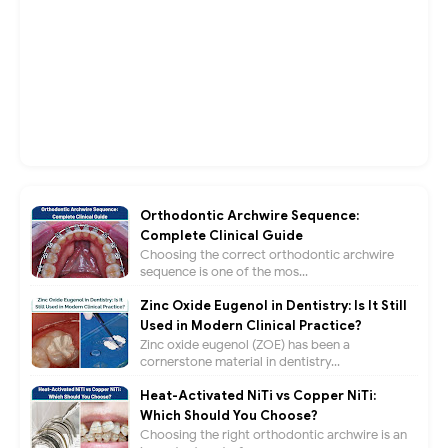
Orthodontic Archwire Sequence:
Complete Clinical Guide
Choosing the correct orthodontic archwire
sequence is one of the mos...
Zinc Oxide Eugenol in Dentistry: Is It Still
Used in Modern Clinical Practice?
Zinc oxide eugenol (ZOE) has been a
cornerstone material in dentistry...
Heat-Activated NiTi vs Copper NiTi:
Which Should You Choose?
Choosing the right orthodontic archwire is an