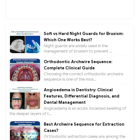
Soft vs Hard Night Guards for Bruxism:
Which One Works Best?
Night guards are widely used in the
management of bruxism to prevent ...
Orthodontic Archwire Sequence:
Complete Clinical Guide
Choosing the correct orthodontic archwire
sequence is one of the mos...
Angioedema in Dentistry: Clinical
Features, Differential Diagnosis, and
Dental Management
Angioedema is an acute, localized swelling of
the deeper layers of t...
Best Archwire Sequence for Extraction
Cases?
Orthodontic extraction cases are among the