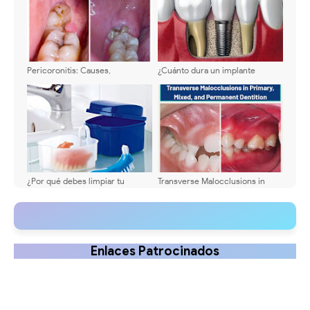
Pericoronitis: Causes,
¿Cuánto dura un implante
Symptoms & Step-by-Step
dental? ¿Son eternos?
Treatment
¿Por qué debes limpiar tu
Transverse Malocclusions in
prótesis dental? - Te explicamos
Primary, Mixed, and Permanent
como hacerlo
Dentition
Enlaces Patrocinados