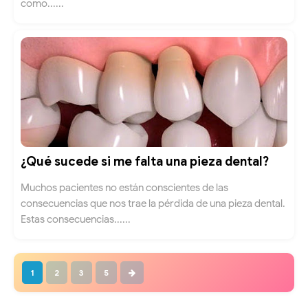
como......
¿Qué sucede si me falta una pieza dental?
Muchos pacientes no están conscientes de las
consecuencias que nos trae la pérdida de una pieza dental.
Estas consecuencias......
1
2
3
5