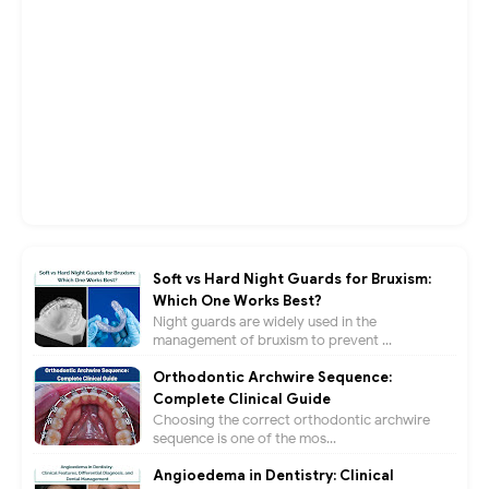
Soft vs Hard Night Guards for Bruxism:
Which One Works Best?
Night guards are widely used in the
management of bruxism to prevent ...
Orthodontic Archwire Sequence:
Complete Clinical Guide
Choosing the correct orthodontic archwire
sequence is one of the mos...
Angioedema in Dentistry: Clinical