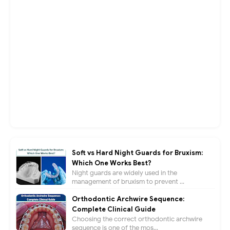
Soft vs Hard Night Guards for Bruxism:
Which One Works Best?
Night guards are widely used in the
management of bruxism to prevent ...
Orthodontic Archwire Sequence:
Complete Clinical Guide
Choosing the correct orthodontic archwire
sequence is one of the mos...