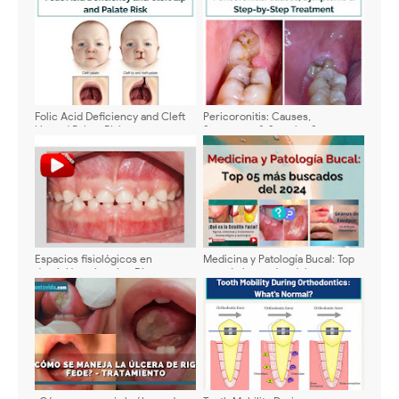
Folic Acid Deficiency and Cleft
Pericoronitis: Causes,
Lip and Palate Risk
Symptoms & Step-by-Step
Treatment
Espacios fisiológicos en
Medicina y Patología Bucal: Top
dentición primaria - Diastemas,
05 más buscados del 2024
Espacios primates y Espacio
libre de Nance - Definición e
importancia