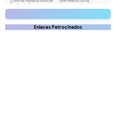
¿Cómo se maneja la úlcera de
Tooth Mobility During
Riga Fede? - Tratamiento
Orthodontics: What's Normal?
Enlaces Patrocinados